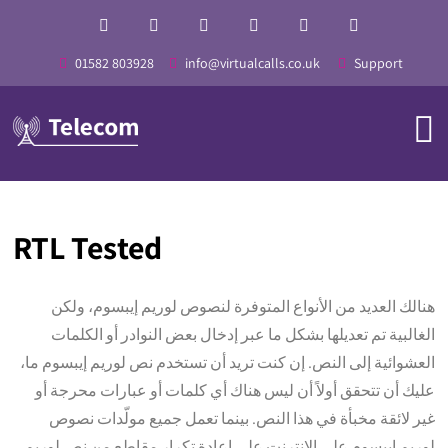
01582 803928
info@virtualcalls.co.uk
Support
RTL Tested
هنالك العديد من الأنواع المتوفرة لنصوص لوريم إيبسوم، ولكن
الغالبية تم تعديلها بشكل ما عبر إدخال بعض النوادر أو الكلمات
العشوائية إلى النص. إن كنت تريد أن تستخدم نص لوريم إيبسوم ما،
عليك أن تتحقق أولاً أن ليس هناك أي كلمات أو عبارات محرجة أو
غير لائقة مخبأة في هذا النص. بينما تعمل جميع مولّدات نصوص
لوريم إيبسوم على الإنترنت على إعادة تكرار مقاطع من نص لوريم