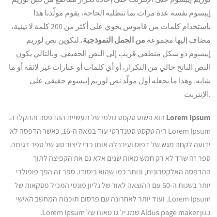
إيبسوم نفسه عدة مرات بما تتطلبه الحاجة، يقوم مولّدنا هذا
باستخدام كلمات من قاموس يحوي على أكثر من 200 كلمة لا تينية،
مضاف إليها مجموعة
من الجمل النموذجية
، لتكوين نص لوريم
إيبسوم ذو شكل منطقي قريب إلى النص الحقيقي. وبالتالي يكون
النص الناتح خالي من التكرار، أو أي كلمات أو عبارات غير لائقة أو ما
شابه. وهذا ما يجعله أول مولّد نص لوريم إيبسوم حقيقي على
الإنترنت.
Lorem Ipsum
הוא פשוט טקסט גולמי של תעשיית ההדפסה וההקלדה.
Lorem Ipsum היה טקסט סטנדרטי עוד במאה ה-16, כאשר הדפסה לא
ידועה לקחה מגש של דפוס ועירבלה אותו כדי ליצור סוג של ספר דגימה.
ספר זה שרד לא רק חמש מאות שנים אלא גם את הקפיצה לתוך
ההדפסה האלקטרונית, ונותר כמו שהוא ביסודו. ספר זה הפך פופולרי
יותר בשנות ה-60 עם ההוצאה לאור של גליון פונטי המכיל פסקאות של
Lorem Ipsum. ועוד יותר לאחרונה עם פרסום תוכנות המחשב האישי
כגון Aldus page maker שמכיל גרסאות של Lorem Ipsum.