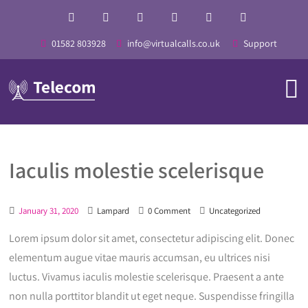
01582 803928
info@virtualcalls.co.uk
Support
Iaculis molestie scelerisque
January 31, 2020
Lampard
0 Comment
Uncategorized
Lorem ipsum dolor sit amet, consectetur adipiscing elit. Donec
elementum augue vitae mauris accumsan, eu ultrices nisi
luctus. Vivamus iaculis molestie scelerisque. Praesent a ante
non nulla porttitor blandit ut eget neque. Suspendisse fringilla